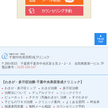
〒260-0015 千葉県千葉市中央区富士見２−２−３ 吉田興業第一ビル 7F
電話番号：
0120-159-147
【わきが・多汗症治療-千葉中央美容形成クリニック】
わきが・多汗症トップ
わきが治療
多汗症治療
►
►
►
治療法について
デュアルドライ
ソニックドライ
►
►
►
ビューホット
チチガ（乳輪わきが）治療
すそわきが
►
►
►
子どものワキガ治療
クリニック案内
よくある質問
料金表
►
►
►
►
保護者同意書
無料メール相談
カウンセリング予約
►
►
►